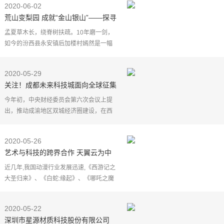
2020-06-02
超越2018年12月的133.80万头，创下
荒山变梨园 成就“金山银山”——探寻
汾西县科技扶贫路径
孟夏草木长，绕脊树扶疏。10年磨一剑，
如今的汾西县永安镇后加楼村嫣然是一幅
世外桃园的景象。昔日被撂荒的山脊，如
今被坐果的梨树披上了绿装，曾经被小煤
2020-05-29
厂挖得满目疮痍的
关注！成都未来科技城面向全球征集
起步区城市设计方案
今年初，中央财经委员会第六次会议上提
出，推动成渝地区双城经济圈建设，在西
部形成高质量发展的重要增长极。4月，川
渝科技主管部门签署协议，明确提出以"一
2020-05-26
城多园"模式合作
艺术与科技的跨界合作 天翼云为中
国“梦工厂”助力
近几年,我国动漫行业发展迅速,《西游记之
大圣归来》、《白蛇:缘起》、《哪吒之魔
童降世》等国产动画电影不断发力,引用先
进的特效、三维制作技术,赢得了不错的口
2020-05-22
碑。而这背后
深圳市星源材质科技股份有限公司