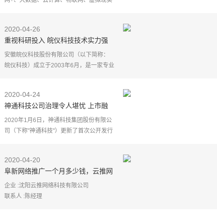
网+、大数据、云计算、物联网、虚拟现实
VR、人工智能等,这些耳熟能详的科技热词,
正在成为最新的流行符号。对旅游行业的
2020-04-26
电商企业来说
重视科研投入 皖仪科技技术实力强
劲
安徽皖仪科技股份有限公司（以下简称：
皖仪科技）成立于2003年6月，是一家专业
从事环保在线监测仪器、检漏仪器、实验
室分析仪器等仪器的研发、生产、销售和
2020-04-24
提供相关技术服务
神通科技公司治理令人堪忧 上市融
资前却大额分红
2020年1月6日，神通科技集团股份有限公
司（下称"神通科技"）更新了首次公开发行
股票招股说明书，神通科技的上市之路更
进一步。
2020-04-20
神通科技主要从事汽车非金属部件及模具
阜新网络推广一个月多少钱，云推网
的研
络科技
企业 :沈阳云推网络科技有限公司
联系人 :陈经理
手机 :13889283368