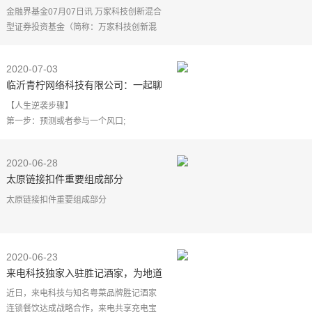
幅达5.79％
金融界基金07月07日讯 万家科技创新混合
型证券投资基金（简称：万家科技创新混
合A，代码008633）07月06日净值上涨
5.79%，引起投资者关注。当前基金单位净
2020-07-03
值为1.3500元，累计
临沂青柠网络科技有限公司：一起聊
聊那些创业经验
【人生逆袭步骤】
第一步：预测或者参与一个风口;
第二步：找到一个可以坚持的方向(擅长
的、喜欢的、从事的、有资源的);
2020-06-28
第三步：行动——通过1～3年的努力，积
太原链接扣件重要组成部分
累一定数
太原链接扣件重要组成部分
2020-06-23
止水的原因是这根杆穿过墙壁水很容易沿
来电科技独家入驻胜记酒家，为地道
着螺杆渗透。、快速安装和卸紧固件可将6
岭南美食加满电量
个以上旧紧固件的效率提高-8倍使其在现场
近日，来电科技与知名粤菜品牌胜记酒家
空载荷下销
连锁餐饮达成战略合作，来电共享充电宝