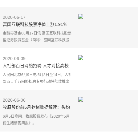
将独家入驻胜记酒家旗下所有门店，食客
在品尝特色粤菜风味时，可享受安全便捷
2020-06-17
的共享充电服务，
富国互联科技股票净值上涨1.91％
请保持关注
金融界基金06月17日讯 富国互联科技股票
型证券投资基金（简称：富国互联科技股
票，代码006751）公布最新净值，上涨
1.91%。本基金单位净值为2.0046元，累
2020-06-09
计净值为2.0046元。
人社部百日网络招聘 人才对接高校
毕业生上万职位任你选
人民网北京6月9日电 6月8日至14日，人社
部百日千万网络招聘专项行动将陆续推出
黑龙江、上海、江苏、浙江、安徽、福
建、江西特色专场招聘活动。
2020-06-06
黑龙江"省内埠外务工人
牧原股份前5月养猪数据解读：头均
收入远低于温氏股份和正邦科技
6月5日晚间，牧原股份发布《2020年5月
份生猪销售简报》。
简报数据显示，5月份公司销售生猪144.7
万头，同比猛增63.5%。这一出栏数据一举