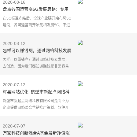
2020-08-16
盘点各国运营商5G发展思路：专用
5G网络受青睐，DSS技术惹争议
在5G标准冻结后，全球产业链开始布局5G
建设，各国运营商开始竞相发展5G，不过
具体发展进度和发展思路各有不同。
各国竞相发展5G
2020-08-12
美国正在积极建设公众5G网络，例如T-
怎样可以赚钱啊，通过网络科技发展
Mobi
去创造
怎样可以赚钱啊？通过网络科技去发展，
去创造。因为我们都知道赚钱是非常容易
的，但是自己想做的一些行业，在自己想
做行业中去赚钱，那么就有一定的难度，
2020-07-12
所以我们对这些行
辉县网站优化_鹤壁市新起点网络科
技有限公司
鹤壁市新起点网络科技有限公司是专业为
企业提供网络整合营销推广策划、软件开
发等网络营销解 决方案。公司以"专注客户
服务"为核心价值，希望通过我们的专业水
2020-07-07
平和不懈努力，
万家科技创新混合A基金最新净值涨