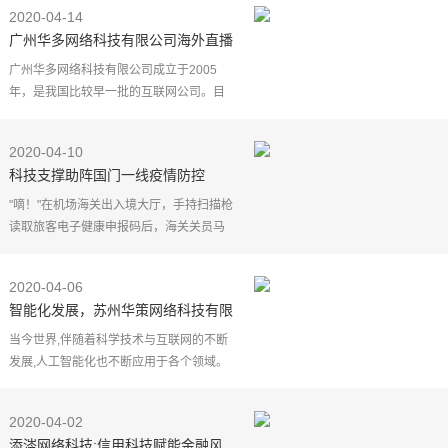
电话 :024-31926566
2020-04-14
地址 :沈阳市沈河区团结路9号华府大厦712
广州华多网络科技有限公司海外直播
阜新网络推广一个月多少钱，云推网络
BIGO LIVE取得稳定增长
广州华多网络科技有限公司成立于2005
年，是我国比较早一批的互联网公司。目
前，广州华多网络科技有限公司主要有三
大业务板块，主要是直播、短视频、即时
2020-04-10
通讯。其中在直播方
科技支撑助阵国门一线疫情防控
"嘀！"在机场海关出入境大厅，手持扫描枪
读取旅客电子健康申报码后，海关关员马
上可以在电脑上看到旅客通过个人健康申
报小程序报送的内容，审核无异常后，旅
2020-04-06
客即可被快速放
智能化发展，苏州华策网络科技有限
公司勇攀高峰
当今世界,伴随着科学技术与互联网的不断
发展,人工智能化也不断应用于各个领域。
电子商务平台作为新时代的产物,其发展离
不开人工智能所赋予的强大驱动力。苏州
2020-04-02
华策网络科技有
添涔网络科技:信用科技赋能金融风