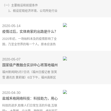
（一）主要假设和前提条件
1、假设宏观经济环境、公司所处行业
情况及公司经营环境等方面没有发生重大
不利变化；
2020-05-14
2、假设公司2020年12月底完成本次
疫情过后，实体商家的出路是什么？
发行，且分别假
【长沙陆陆网络科技】 ​
2020年初，一场始料未及的疫情影响了全
国，乃至全世界的每一个人。原本应该热
闹非凡的春节变得格外萧条，众多行业进
入"寒冬"，特别是餐饮、娱乐、商超等高聚
2020-05-07
集实体产业均受
国家级产教融合实训中心将落地福州
福州新闻网5月7日讯（福州日报记者 张笑
雪 通讯员 黄莉铷）6日下午，福州高新区
与厦门倍凡教育管理有限公司签订合作协
议，双方将在合作办学和产学研一体化方
2020-04-30
面开展深度融合
盐城禾格网络科技：科技助力，用心
打造新时代旅游平台
科技的进步,助推人们日常生活的升级,互联