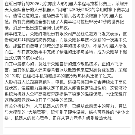
在近日举行的2026北京亦庄人形机器人半程马拉松比赛上，荣耀齐
天大圣队自研的人形机器人 “闪电” 以50分26秒的净用时拿下赛事冠
军。值得注意的是，这场赛事的前六名均由荣耀旗下的机器人包
揽，所有完赛成绩全部打破了人类半程马拉松56分42秒的世界纪
录，消息一出迅速在全网引发热议。
赛事结束后，荣耀终端股份有限公司产品线总裁方飞发文表示，这
份成果并非偶然的跨界突破，而是荣耀多年技术深耕的一次集中兑
现，那些在消费电子领域沉淀多年的技术能力，不是为机器人研发
而生，却在这次赛事中完成了精准的迁移与落地，成为荣耀拿下碾
压式优势的核心秘诀。
而其中最核心的，莫过于荣耀自研的液冷散热技术，正如方飞所
言，当其他机器人还需要背着冰块散热包来应对高负载发热，荣耀
的 “闪电” 已经把手机领域成熟的液冷散热体系迁移了过来。
人形机器人长距离奔跑时，电机、运控与感知单元会持续处于高负
载状态，温控能力直接决定了机器人能否稳定输出性能，这套液冷
系统为机器人全程高强度奔跑提供了稳定的温控保障，也让荣耀在
这场极限竞速中拉开了与对手的差距。
有关分析认为，人形机器人的竞争，已经从此前集中的算力、算法
与大模型的 “大脑竞赛”，延伸到了硬件温控、结构可靠性的 “身体比
拼”，机器人的核心竞争，正在从算力竞争升级到散热大战。