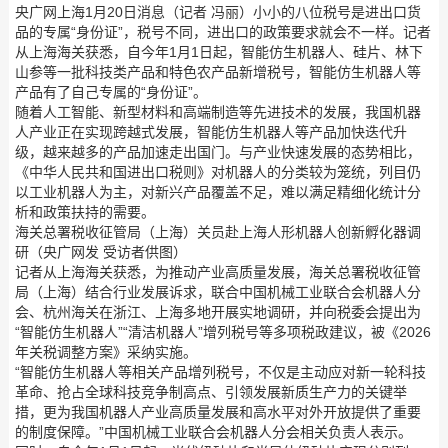
央广网上海1月20日消息（记者 冯丽）小小的八位税号是进出口货
品的专属“身份证”，税号不同，进出口的政策要求就会不一样。记者
从上海海关获悉，自今年1月1日起，智能仿生机器人、硅片、林下
山参等一批科技类产品和特色农产品新增税号，智能仿生机器人等
产品有了自己专属的“身份证”。
随着人工智能、新型材料和高端制造等先进技术的发展，我国机器
人产业正在实现跨越式发展，智能仿生机器人等产品加快迭代升
级，越来越多的产品加速走出国门。与产业快速发展的态势相比，
《中华人民共和国进出口税则》对机器人的分类较为笼统，列目仍
以工业机器人为主，对新兴产品覆盖不足，难以满足精细化统计分
析和政策扶持的需要。
海关总署税收征管局（上海）关员赴上海人形机器人创新孵化器调
研（央广网发 受访者供图）
记者从上海海关获悉，为推动产业高质量发展，海关总署税收征管
局（上海）结合行业发展诉求，联合中国机械工业联合会机器人分
会、杭州海关在浙江、上海多地开展实地调研，并向税委会提出为
“智能仿生机器人”“清洁机器人”增列税号等多项税政建议，被《2026
年关税调整方案》采纳实施。
“智能仿生机器人等相关产品增列税号，不仅是主动应对新一轮科技
革命、抢占全球科技竞争制高点、引领发展新质生产力的关键举
措，更为我国机器人产业高质量发展和高水平对外开放提供了重要
的制度保障。”中国机械工业联合会机器人分会相关负责人表示。